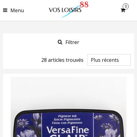
0
Menu
Filtrer
28
article
s
trouvé
s