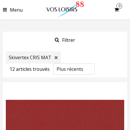
0
Menu
Filtrer
Skivertex CRIS MAT
12
article
s
trouvé
s