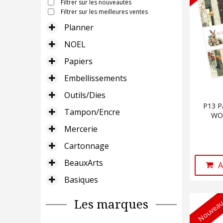
Filtrer sur les nouveautés
Filtrer sur les meilleures ventes
Planner
NOEL
Papiers
Embellissements
Outils/Dies
P13 P
Tampon/Encre
WOO
Mercerie
Cartonnage
BeauxArts
A
Basiques
Nouveau
Les marques