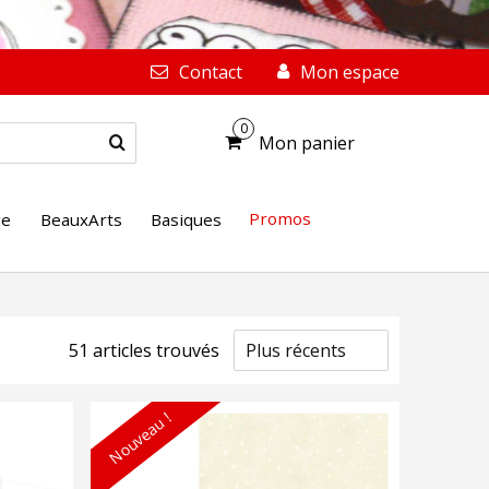
Contact
Mon espace
0
Mon panier
Promos
ge
BeauxArts
Basiques
51
article
s
trouvé
s
Nouveau !