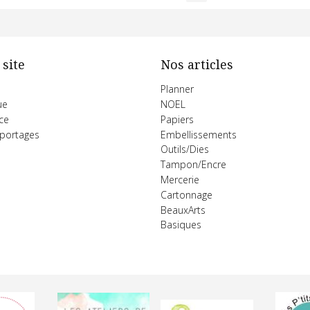
 site
Nos articles
Planner
ue
NOEL
ce
Papiers
eportages
Embellissements
Outils/Dies
Tampon/Encre
Mercerie
Cartonnage
BeauxArts
Basiques