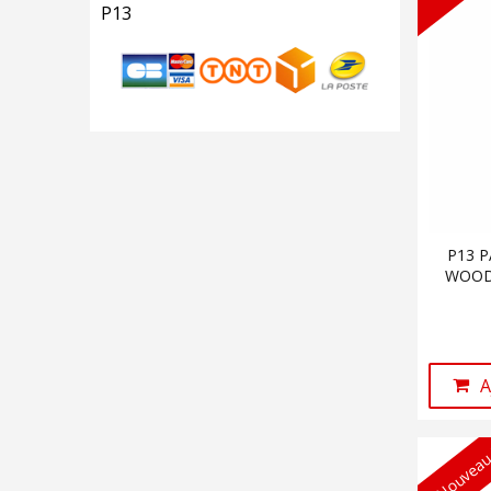
P13
P13 P
WOODS
A
Nouveau