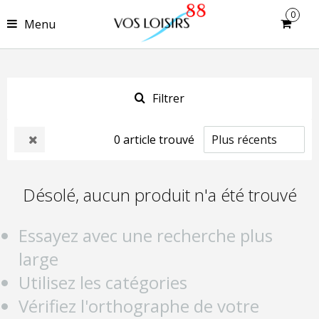
0
Menu
Filtrer
0
article
trouvé
Désolé, aucun produit n'a été trouvé
Essayez avec une recherche plus
large
Utilisez les catégories
Vérifiez l'orthographe de votre