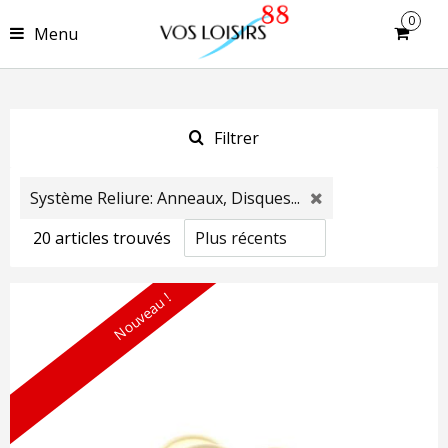
0
Menu
Filtrer
Système Reliure: Anneaux, Disques...
20
article
s
trouvé
s
Nouveau !