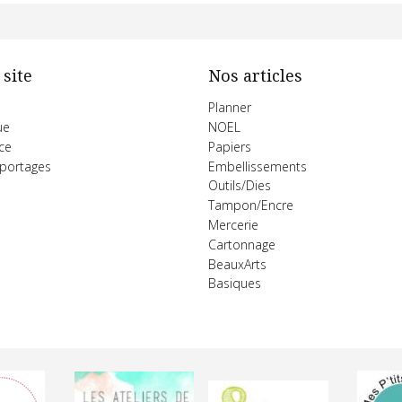
 site
Nos articles
Planner
ue
NOEL
ce
Papiers
eportages
Embellissements
Outils/Dies
Tampon/Encre
Mercerie
Cartonnage
BeauxArts
Basiques