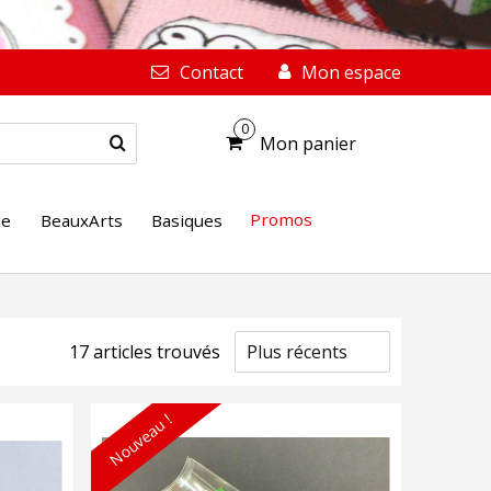
Contact
Mon espace
0
Mon panier
Promos
ge
BeauxArts
Basiques
17
article
s
trouvé
s
Nouveau !