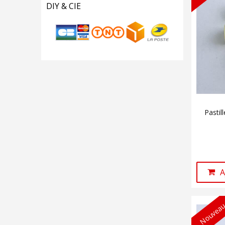
DIY & CIE
Pastil
A
Nouveau