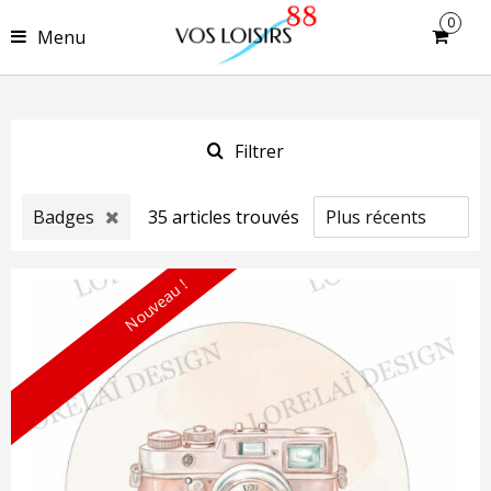
0
Menu
Filtrer
Badges
35
article
s
trouvé
s
Nouveau !