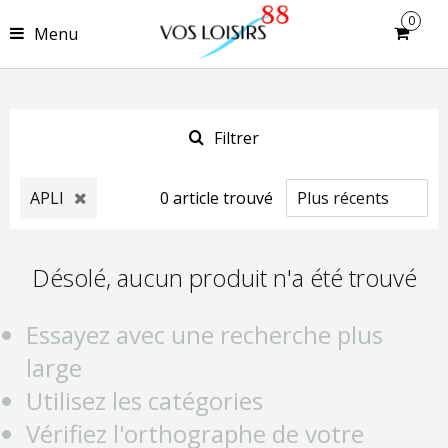
0
Menu
Filtrer
APLI
0
article
trouvé
Désolé, aucun produit n'a été trouvé
Essayez avec une recherche plus
large
Utilisez les catégories
Vérifiez l'orthographe de votre