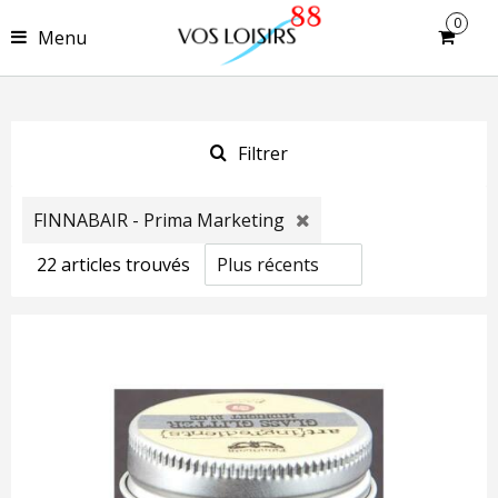
0
Menu
Filtrer
FINNABAIR - Prima Marketing
22
article
s
trouvé
s