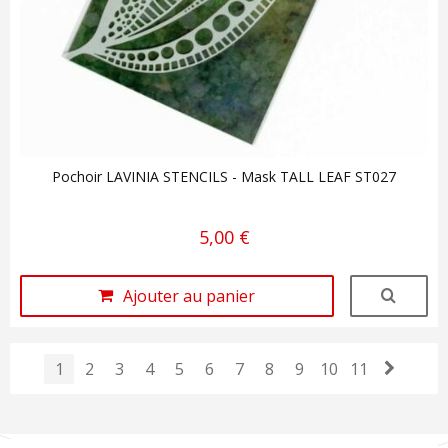
Pochoir LAVINIA STENCILS - Mask TALL LEAF ST027
5,00 €
Ajouter au panier
1
2
3
4
5
6
7
8
9
10
11