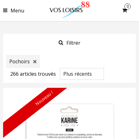
0
Menu
Filtrer
Pochoirs
266
article
s
trouvé
s
Nouveau !