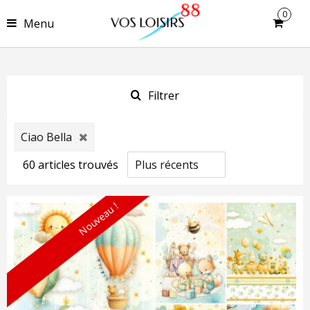
0
Menu
Filtrer
Ciao Bella
60
article
s
trouvé
s
Nouveau !