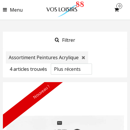
0
Menu
Filtrer
Assortiment Peintures Acrylique
4
article
s
trouvé
s
Nouveau !