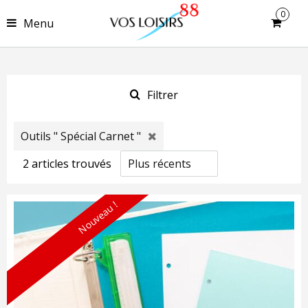
0
Menu
Filtrer
Outils " Spécial Carnet "
2
article
s
trouvé
s
Nouveau !