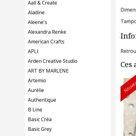
Aall & Create
Dimens
Aladine
Tampon
Aleene's
Alexandra Renke
Info
American Crafts
Retrou
APLI
Arden Creative Studio
Ces 
ART BY MARLENE
Nouvea
Artemio
Aurélie
Authentique
B Line
Basic Créa
Basic Grey