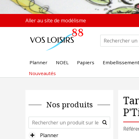
Aller au site de modélisme
Planner
NOEL
Papiers
Embellissemen
Nouveautés
Tam
Nos produits
P'T
Référe
Planner