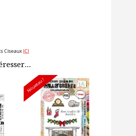
its Ciseaux
ICI
resser...
Nouveau !