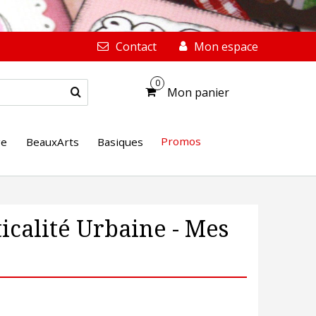
Contact
Mon espace
0
Mon panier
Promos
ge
BeauxArts
Basiques
icalité Urbaine - Mes