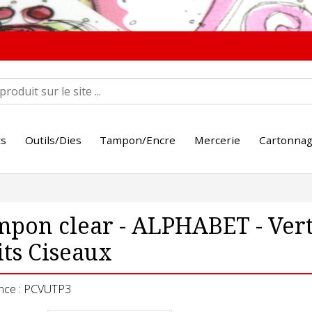
ts
Outils/Dies
Tampon/Encre
Mercerie
Cartonna
pon clear - ALPHABET - Vert
its Ciseaux
nce : PCVUTP3