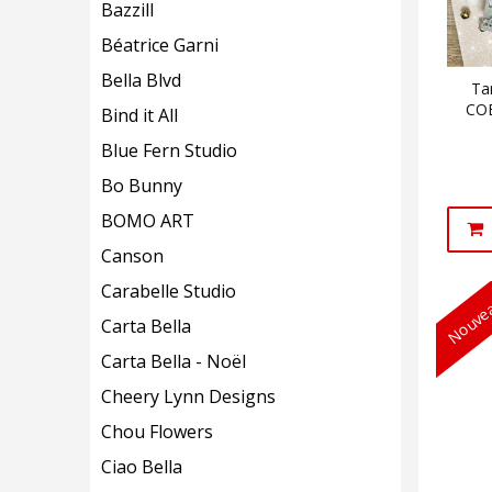
Bazzill
Béatrice Garni
Bella Blvd
Ta
COE
Bind it All
Blue Fern Studio
Bo Bunny
BOMO ART
Canson
Carabelle Studio
Nouvea
Carta Bella
Carta Bella - Noël
Cheery Lynn Designs
Chou Flowers
Ciao Bella