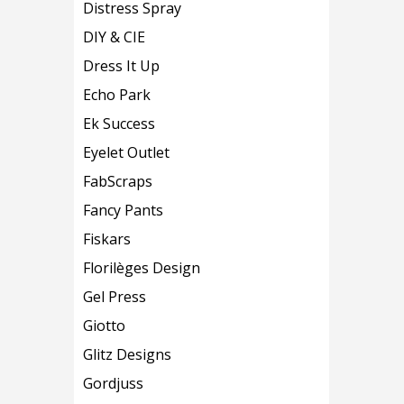
Distress Spray
DIY & CIE
Dress It Up
Echo Park
Ek Success
Eyelet Outlet
FabScraps
Fancy Pants
Fiskars
Florilèges Design
Gel Press
Giotto
Glitz Designs
Gordjuss