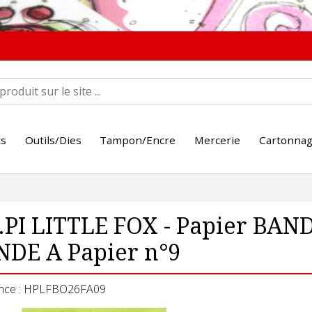
ts
Outils/Dies
Tampon/Encre
Mercerie
Cartonna
.PI LITTLE FOX - Papier BAN
NDE A Papier n°9
nce : HPLFBO26FA09