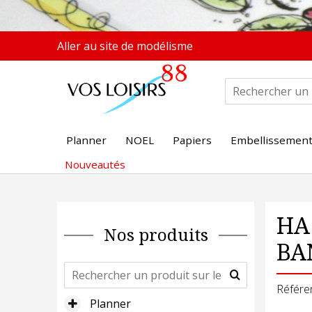
Aller au site de modélisme
Planner
NOEL
Papiers
Embellissemen
Nouveautés
HA
Nos produits
BA
Référe
Planner