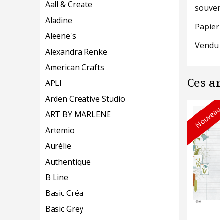
Aall & Create
souven
Aladine
Papier
Aleene's
Vendu 
Alexandra Renke
American Crafts
Ces a
APLI
Arden Creative Studio
Nouveau
ART BY MARLENE
Artemio
Aurélie
Authentique
B Line
Basic Créa
Basic Grey