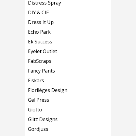
Distress Spray
DIY & CIE
Dress It Up
Echo Park
Ek Success
Eyelet Outlet
FabScraps
Fancy Pants
Fiskars
Florilèges Design
Gel Press
Giotto
Glitz Designs
Gordjuss