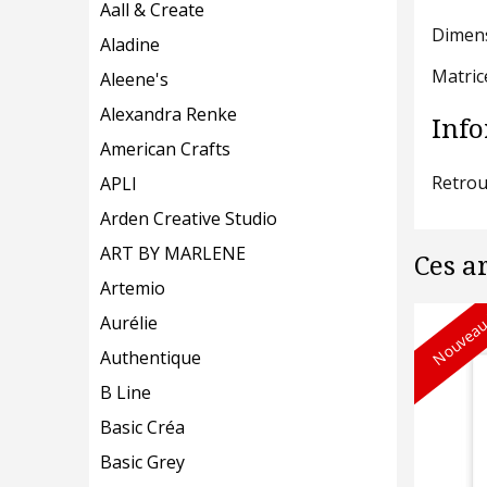
Aall & Create
Dimens
Aladine
Matric
Aleene's
Alexandra Renke
Info
American Crafts
Retrou
APLI
Arden Creative Studio
ART BY MARLENE
Ces a
Artemio
Nouveau
Aurélie
Authentique
B Line
Basic Créa
Basic Grey