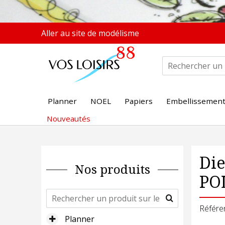
Aller au site de modélisme
Planner
NOEL
Papiers
Embellissemen
Nouveautés
Die
Nos produits
PO
Référe
Planner