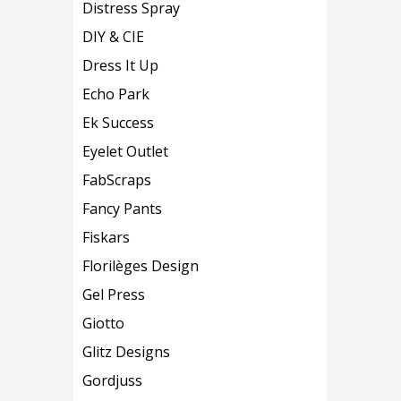
Distress Spray
DIY & CIE
Dress It Up
Echo Park
Ek Success
Eyelet Outlet
FabScraps
Fancy Pants
Fiskars
Florilèges Design
Gel Press
Giotto
Glitz Designs
Gordjuss