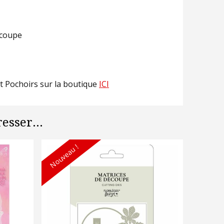
écoupe
et Pochoirs sur la boutique
ICI
esser...
Nouveau !