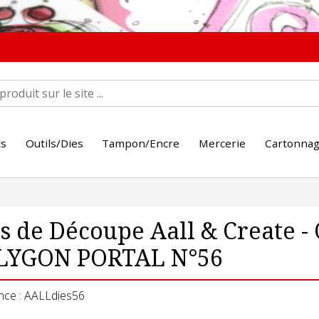
ts
Outils/Dies
Tampon/Encre
Mercerie
Cartonna
s de Découpe Aall & Create - 
LYGON PORTAL N°56
nce : AALLdies56