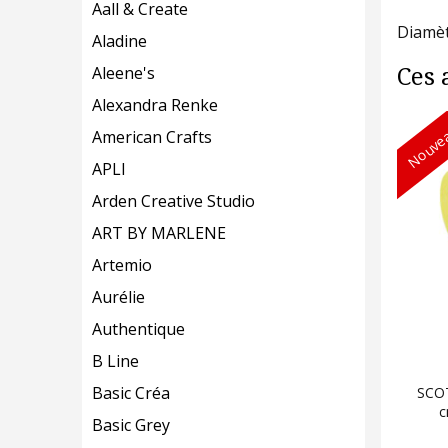
Aall & Create
Diamèt
Aladine
Aleene's
Ces 
Alexandra Renke
Nouvea
American Crafts
APLI
Arden Creative Studio
ART BY MARLENE
Artemio
Aurélie
Authentique
B Line
Basic Créa
SCOT
c
Basic Grey