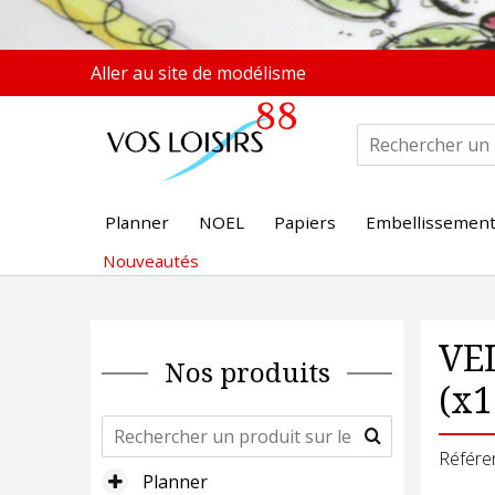
Aller au site de modélisme
Planner
NOEL
Papiers
Embellissemen
Nouveautés
VEL
Nos produits
(x1
Référe
Planner