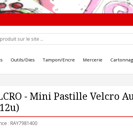
ts
Outils/Dies
Tampon/Encre
Mercerie
Cartonna
CRO - Mini Pastille Velcro 
12u)
nce : RAY7981400