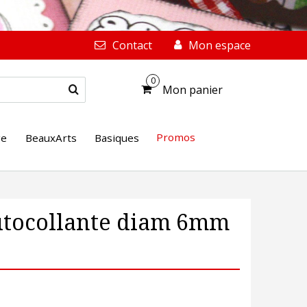
Contact
Mon espace
0
Mon panier
Promos
ge
BeauxArts
Basiques
Autocollante diam 6mm