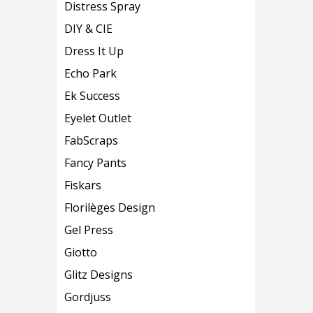
Distress Spray
DIY & CIE
Dress It Up
Echo Park
Ek Success
Eyelet Outlet
FabScraps
Fancy Pants
Fiskars
Florilèges Design
Gel Press
Giotto
Glitz Designs
Gordjuss