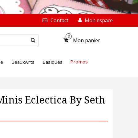
Contact
Mon espace
0
Mon panier
Promos
ge
BeauxArts
Basiques
inis Eclectica By Seth