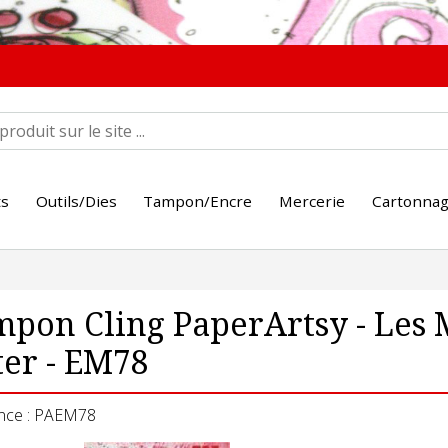
ts
Outils/Dies
Tampon/Encre
Mercerie
Cartonna
pon Cling PaperArtsy - Les M
er - EM78
nce : PAEM78