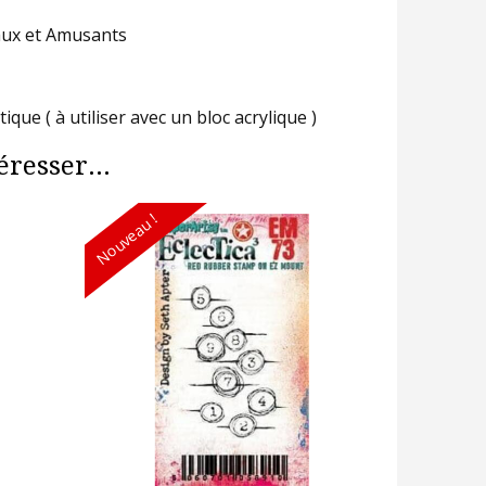
naux et Amusants
e ( à utiliser avec un bloc acrylique )
resser...
Nouveau !