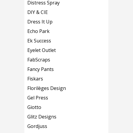
Distress Spray
DIY & CIE
Dress It Up
Echo Park
Ek Success
Eyelet Outlet
FabScraps
Fancy Pants
Fiskars
Florilèges Design
Gel Press
Giotto
Glitz Designs
Gordjuss