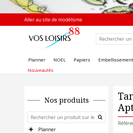
Aller au site de modélisme
Planner
NOEL
Papiers
Embellissemen
Nouveautés
Tam
Nos produits
Apt
Référe
Planner