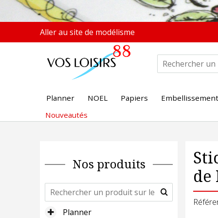
Aller au site de modélisme
Planner
NOEL
Papiers
Embellissemen
Nouveautés
Sti
Nos produits
de 
Référe
Planner