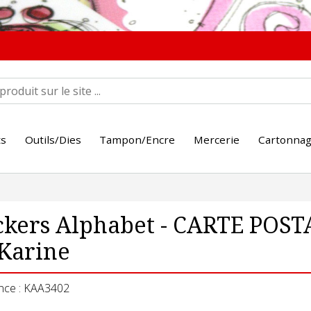
ts
Outils/Dies
Tampon/Encre
Mercerie
Cartonna
ckers Alphabet - CARTE POSTA
Karine
nce : KAA3402