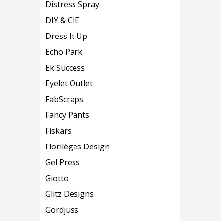
Distress Spray
DIY & CIE
Dress It Up
Echo Park
Ek Success
Eyelet Outlet
FabScraps
Fancy Pants
Fiskars
Florilèges Design
Gel Press
Giotto
Glitz Designs
Gordjuss