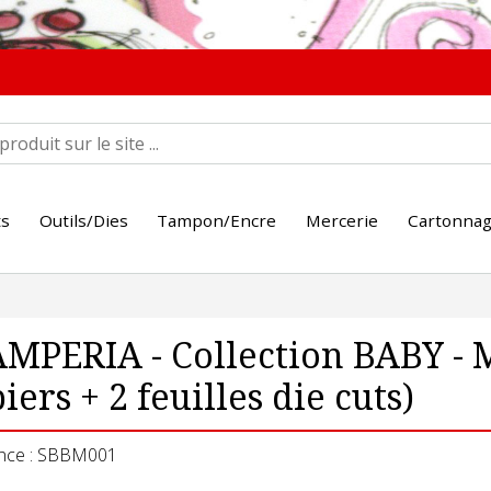
ts
Outils/Dies
Tampon/Encre
Mercerie
Cartonna
MPERIA - Collection BABY - 
iers + 2 feuilles die cuts)
nce : SBBM001