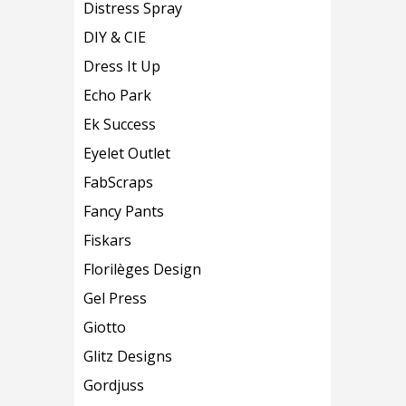
Distress Spray
DIY & CIE
Dress It Up
Echo Park
Ek Success
Eyelet Outlet
FabScraps
Fancy Pants
Fiskars
Florilèges Design
Gel Press
Giotto
Glitz Designs
Gordjuss