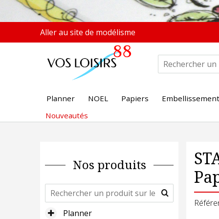
Aller au site de modélisme
Planner
NOEL
Papiers
Embellissemen
Nouveautés
STA
Nos produits
Pap
Référe
Planner