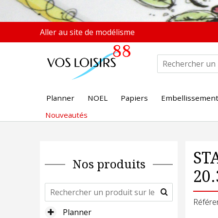
Aller au site de modélisme
Planner
NOEL
Papiers
Embellissemen
Nouveautés
STA
Nos produits
20.
Référe
Planner