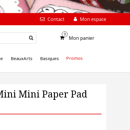
Contact
Mon espace
0
Mon panier
Promos
ge
BeauxArts
Basiques
Mini Mini Paper Pad