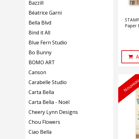
Bazzill
Béatrice Garni
STAMPE
Bella Blvd
Paper 
Bind it All
Blue Fern Studio
Bo Bunny
A
BOMO ART
Canson
Nouveau
Carabelle Studio
Carta Bella
Carta Bella - Noël
Cheery Lynn Designs
Chou Flowers
Ciao Bella