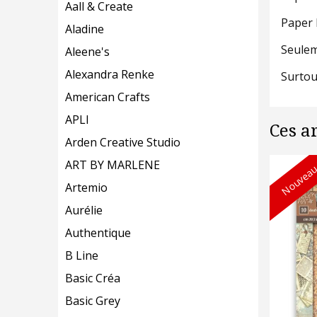
Aall & Create
Paper 
Aladine
Seulem
Aleene's
Alexandra Renke
Surtou
American Crafts
APLI
Ces a
Arden Creative Studio
ART BY MARLENE
Nouveau
Artemio
Aurélie
Authentique
B Line
Basic Créa
Basic Grey