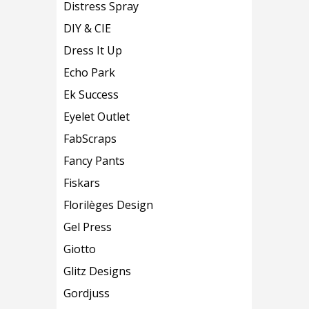
Distress Spray
DIY & CIE
Dress It Up
Echo Park
Ek Success
Eyelet Outlet
FabScraps
Fancy Pants
Fiskars
Florilèges Design
Gel Press
Giotto
Glitz Designs
Gordjuss