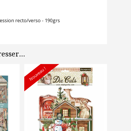
ression recto/verso - 190grs
esser...
Nouveau !