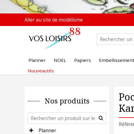
Aller au site de modélisme
Planner
NOEL
Papiers
Embellissemen
Nouveautés
Poc
Nos produits
Ka
Référe
Planner