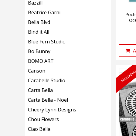
Bazzill
Béatrice Garni
Poch
Océ
Bella Blvd
Bind it All
Blue Fern Studio
A
Bo Bunny
BOMO ART
Nouveau
Canson
Carabelle Studio
Carta Bella
Carta Bella - Noël
Cheery Lynn Designs
Chou Flowers
Ciao Bella