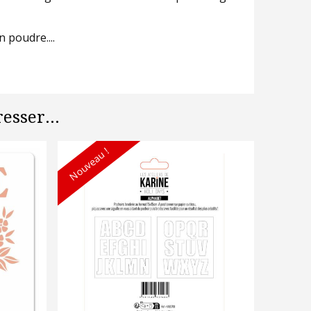
n poudre....
esser...
Nouveau !