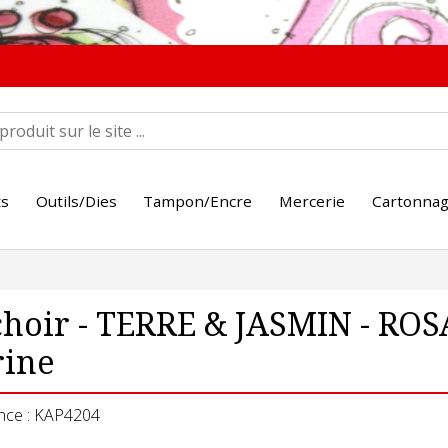
ts
Outils/Dies
Tampon/Encre
Mercerie
Cartonna
hoir - TERRE & JASMIN - ROSA
rine
nce : KAP4204