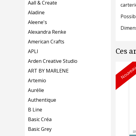
Aall & Create
carteri
Aladine
Possibi
Aleene's
Dimens
Alexandra Renke
American Crafts
Ces a
APLI
Arden Creative Studio
Nouveau
ART BY MARLENE
Artemio
Aurélie
Authentique
B Line
Basic Créa
Basic Grey