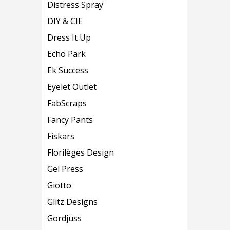
Distress Spray
DIY & CIE
Dress It Up
Echo Park
Ek Success
Eyelet Outlet
FabScraps
Fancy Pants
Fiskars
Florilèges Design
Gel Press
Giotto
Glitz Designs
Gordjuss