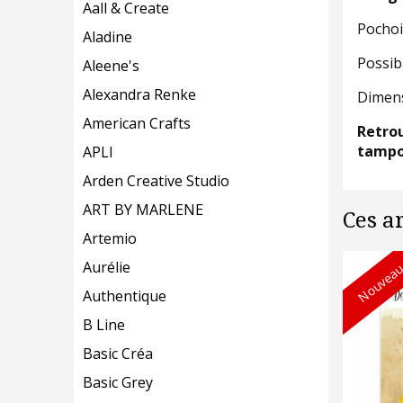
Aall & Create
Pochoi
Aladine
Possibi
Aleene's
Alexandra Renke
Dimens
American Crafts
Retrou
tampo
APLI
Arden Creative Studio
ART BY MARLENE
Ces a
Artemio
Nouveau
Aurélie
Authentique
B Line
Basic Créa
Basic Grey