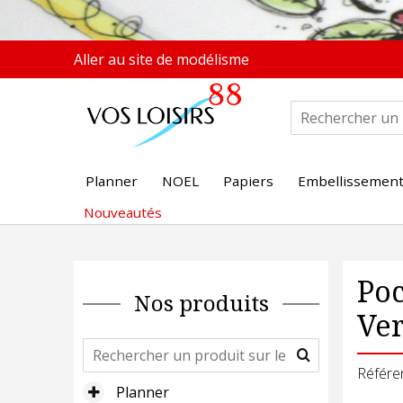
Aller au site de modélisme
Planner
NOEL
Papiers
Embellissemen
Nouveautés
Poc
Nos produits
Ver
Référe
Planner