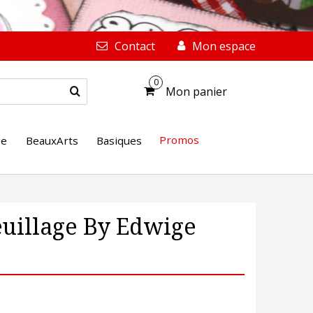
Contact
Mon espace
0
Mon panier
Promos
ge
BeauxArts
Basiques
uillage By Edwige