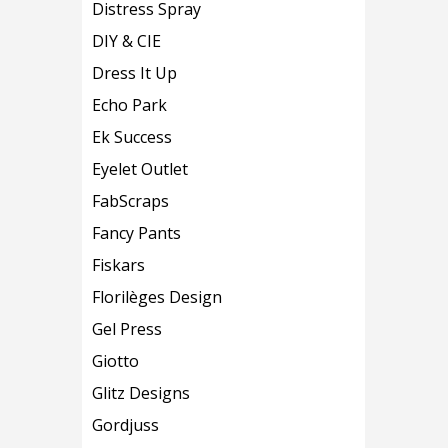
Distress Spray
DIY & CIE
Dress It Up
Echo Park
Ek Success
Eyelet Outlet
FabScraps
Fancy Pants
Fiskars
Florilèges Design
Gel Press
Giotto
Glitz Designs
Gordjuss