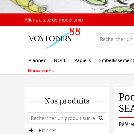
Aller au site de modélisme
Planner
NOEL
Papiers
Embellissemen
Nouveautés
Poc
Nos produits
SE
Référe
Planner