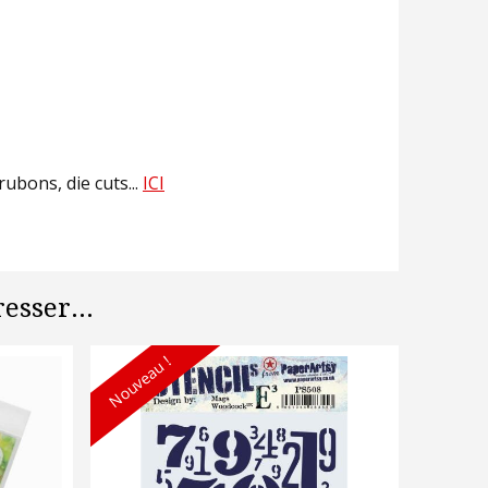
bons, die cuts...
ICI
esser...
Nouveau !