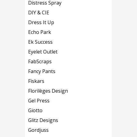
Distress Spray
DIY & CIE
Dress It Up
Echo Park
Ek Success
Eyelet Outlet
FabScraps
Fancy Pants
Fiskars
Florilèges Design
Gel Press
Giotto
Glitz Designs
Gordjuss