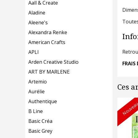
Aall & Create
Dimens
Aladine
Toutes
Aleene's
Alexandra Renke
Info
American Crafts
Retrou
APLI
Arden Creative Studio
FRAIS 
ART BY MARLENE
Artemio
Ces a
Aurélie
Authentique
Nouveau
B Line
Basic Créa
Basic Grey