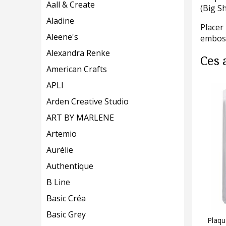
Aall & Create
(Big S
Aladine
Placer
Aleene's
emboss
Alexandra Renke
Ces 
American Crafts
APLI
Arden Creative Studio
ART BY MARLENE
Artemio
Aurélie
Authentique
B Line
Basic Créa
Basic Grey
Plaqu