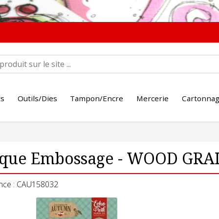
ts
Outils/Dies
Tampon/Encre
Mercerie
Cartonna
aque Embossage - WOOD GRAIN
nce : CAU158032