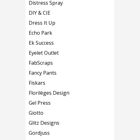
Distress Spray
DIY & CIE
Dress It Up
Echo Park
Ek Success
Eyelet Outlet
FabScraps
Fancy Pants
Fiskars
Florilèges Design
Gel Press
Giotto
Glitz Designs
Gordjuss