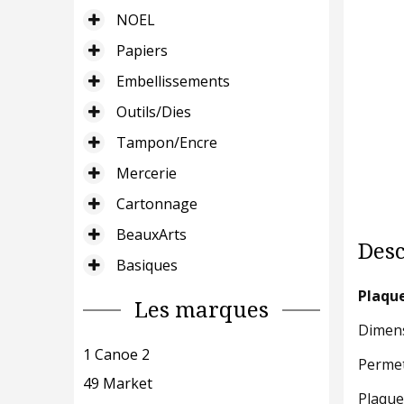
NOEL
Papiers
Embellissements
Outils/Dies
Tampon/Encre
Mercerie
Cartonnage
BeauxArts
Desc
Basiques
Plaqu
Les marques
Dimens
1 Canoe 2
Permet 
49 Market
Plaque