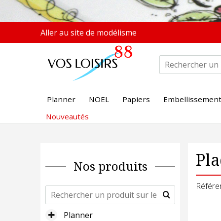
Aller au site de modélisme
Planner
NOEL
Papiers
Embellissemen
Nouveautés
Pl
Nos produits
Référe
Planner