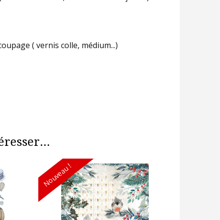
coupage ( vernis colle, médium...)
resser...
Nouveau !