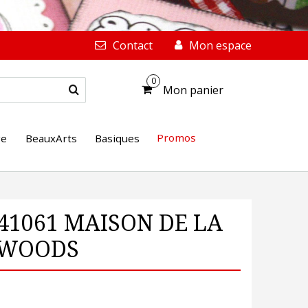
Contact
Mon espace
0
Mon panier
Promos
ge
BeauxArts
Basiques
A41061 MAISON DE LA
G WOODS