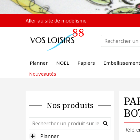
Aller au site de modélisme
Planner
NOEL
Papiers
Embellissemen
Nouveautés
PA
Nos produits
BO
Référe
Planner