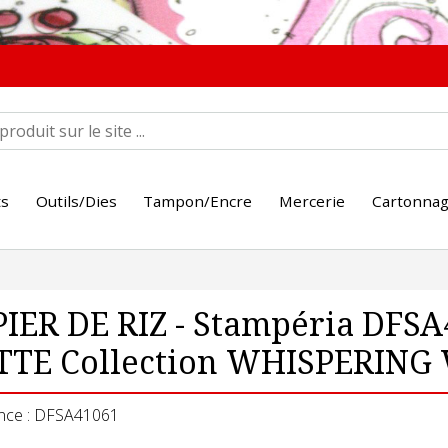
ts
Outils/Dies
Tampon/Encre
Mercerie
Cartonna
PIER DE RIZ - Stampéria DFS
TTE Collection WHISPERIN
nce : DFSA41061