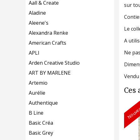
Aall & Create
sur tou
Aladine
Contie
Aleene's
Le coll
Alexandra Renke
A utili
American Crafts
Ne pas
APLI
Arden Creative Studio
Dimens
ART BY MARLENE
Vendu 
Artemio
Ces 
Aurélie
Authentique
Nouvea
B Line
Basic Créa
Basic Grey