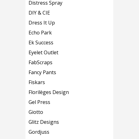
Distress Spray
DIY & CIE
Dress It Up
Echo Park
Ek Success
Eyelet Outlet
FabScraps
Fancy Pants
Fiskars
Florilèges Design
Gel Press
Giotto
Glitz Designs
Gordjuss