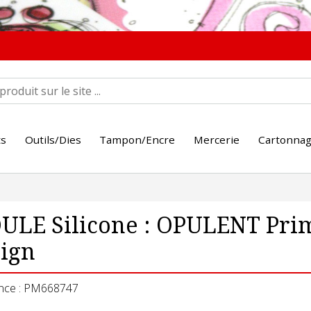
ts
Outils/Dies
Tampon/Encre
Mercerie
Cartonna
LE Silicone : OPULENT Prim
ign
nce : PM668747