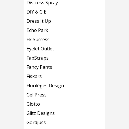
Distress Spray
DIY & CIE
Dress It Up
Echo Park
Ek Success
Eyelet Outlet
FabScraps
Fancy Pants
Fiskars
Florilèges Design
Gel Press
Giotto
Glitz Designs
Gordjuss