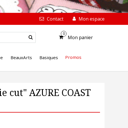
Contact
Mon espace
0
Mon panier
Promos
ge
BeauxArts
Basiques
die cut" AZURE COAST