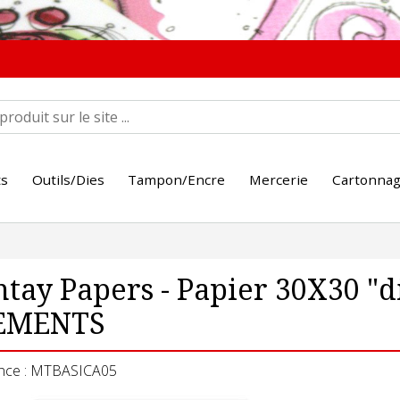
ts
Outils/Dies
Tampon/Encre
Mercerie
Cartonna
tay Papers - Papier 30X30 "
EMENTS
nce : MTBASICA05