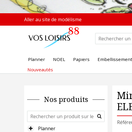
Aller au site de modélisme
Planner
NOEL
Papiers
Embellissemen
Nouveautés
Min
Nos produits
EL
Référe
Planner