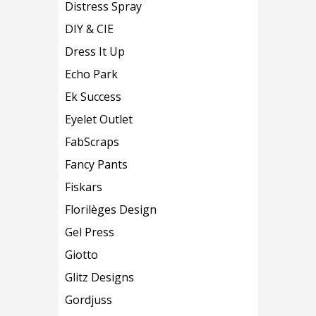
Distress Spray
DIY & CIE
Dress It Up
Echo Park
Ek Success
Eyelet Outlet
FabScraps
Fancy Pants
Fiskars
Florilèges Design
Gel Press
Giotto
Glitz Designs
Gordjuss