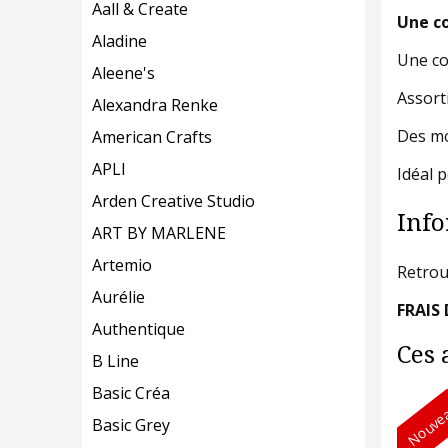
Aall & Create
Une co
Aladine
Une co
Aleene's
Assort
Alexandra Renke
Des mot
American Crafts
APLI
Idéal 
Arden Creative Studio
Info
ART BY MARLENE
Artemio
Retrou
Aurélie
FRAIS 
Authentique
Ces 
B Line
Basic Créa
Nouvea
Basic Grey