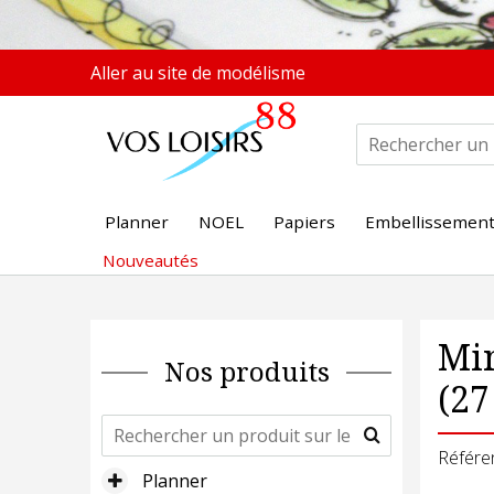
Aller au site de modélisme
Planner
NOEL
Papiers
Embellissemen
Nouveautés
Mi
Nos produits
(27
Référe
Planner