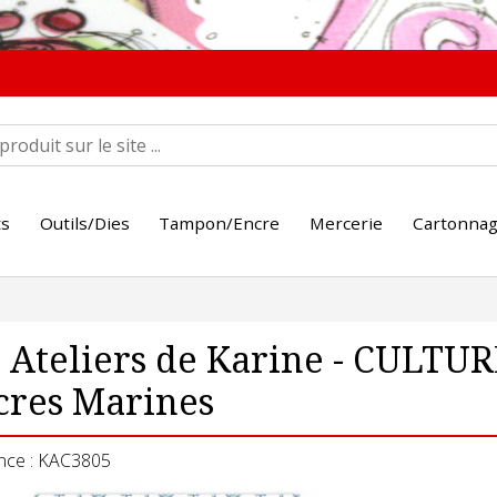
ts
Outils/Dies
Tampon/Encre
Mercerie
Cartonna
 Ateliers de Karine - CULTUR
cres Marines
nce : KAC3805