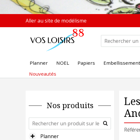
Aller au site de modélisme
Planner
NOEL
Papiers
Embellissemen
Nouveautés
Les
Nos produits
An
Référe
Planner