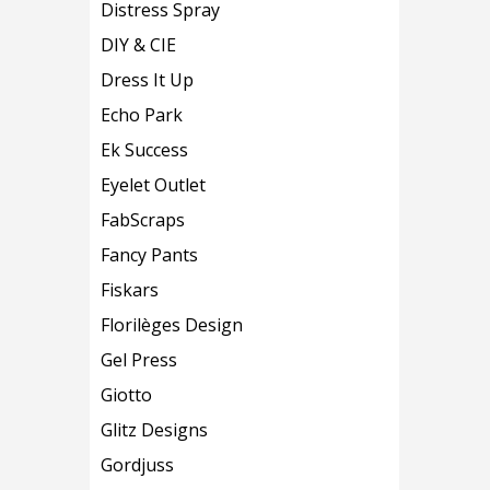
Distress Spray
DIY & CIE
Dress It Up
Echo Park
Ek Success
Eyelet Outlet
FabScraps
Fancy Pants
Fiskars
Florilèges Design
Gel Press
Giotto
Glitz Designs
Gordjuss