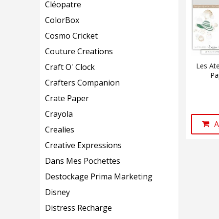
Cléopatre
ColorBox
Cosmo Cricket
Couture Creations
Les Ate
Craft O' Clock
Pa
Crafters Companion
Crate Paper
Crayola
A
Crealies
Creative Expressions
Dans Mes Pochettes
Destockage Prima Marketing
Disney
Distress Recharge