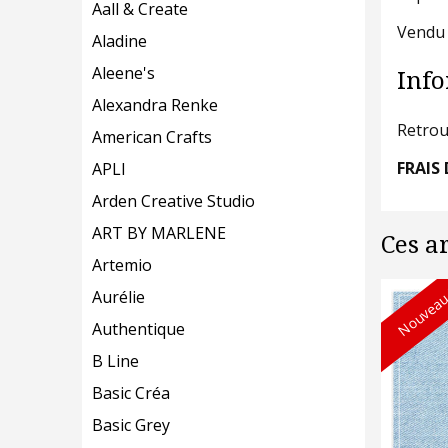
Aall & Create
Vendu 
Aladine
Aleene's
Info
Alexandra Renke
Retrou
American Crafts
FRAIS 
APLI
Arden Creative Studio
ART BY MARLENE
Ces a
Artemio
Nouveau
Aurélie
Authentique
B Line
Basic Créa
Basic Grey