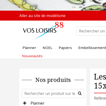
Aller au site de modélisme
Planner
NOEL
Papiers
Embellissemen
Nouveautés
Les
Nos produits
15
Référe
Planner