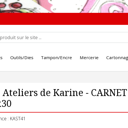
ts
Outils/Dies
Tampon/Encre
Mercerie
Cartonna
 Ateliers de Karine - CARNE
x30
nce : KAST41