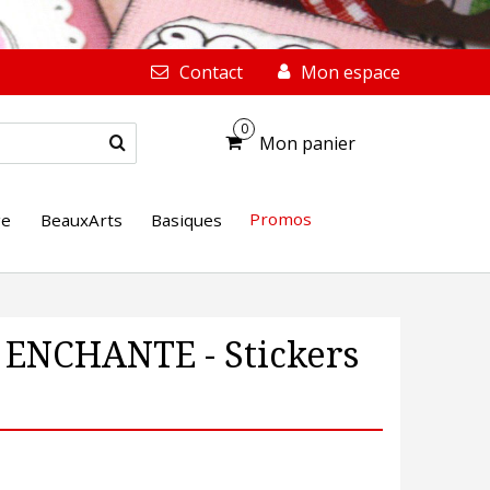
Contact
Mon espace
0
Mon panier
Promos
ge
BeauxArts
Basiques
T ENCHANTE - Stickers