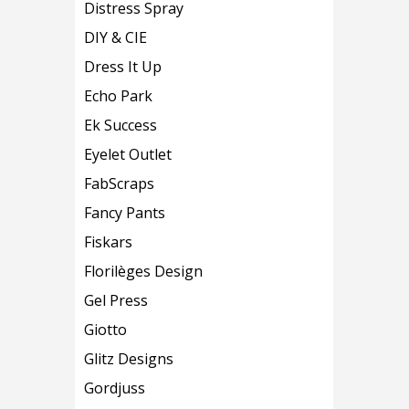
Distress Spray
DIY & CIE
Dress It Up
Echo Park
Ek Success
Eyelet Outlet
FabScraps
Fancy Pants
Fiskars
Florilèges Design
Gel Press
Giotto
Glitz Designs
Gordjuss