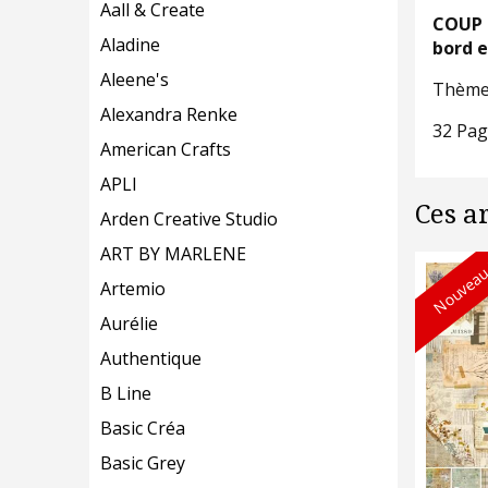
Aall & Create
COUP D
Aladine
bord e
Aleene's
Thème 
Alexandra Renke
32 Pag
American Crafts
APLI
Ces a
Arden Creative Studio
ART BY MARLENE
Nouveau
Artemio
Aurélie
Authentique
B Line
Basic Créa
Basic Grey