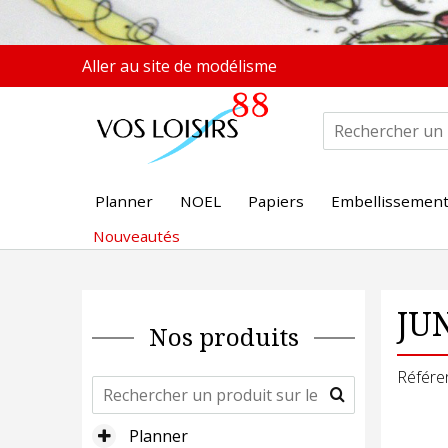
Aller au site de modélisme
Planner
NOEL
Papiers
Embellissemen
Nouveautés
JUN
Nos produits
Référe
Planner