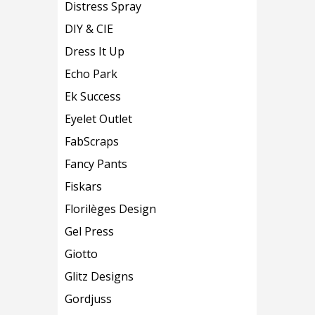
Distress Spray
DIY & CIE
Dress It Up
Echo Park
Ek Success
Eyelet Outlet
FabScraps
Fancy Pants
Fiskars
Florilèges Design
Gel Press
Giotto
Glitz Designs
Gordjuss