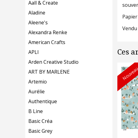
Aall & Create
souven
Aladine
Papier
Aleene's
Vendu 
Alexandra Renke
American Crafts
Ces a
APLI
Arden Creative Studio
Nouveau
ART BY MARLENE
Artemio
Aurélie
Authentique
B Line
Basic Créa
Basic Grey