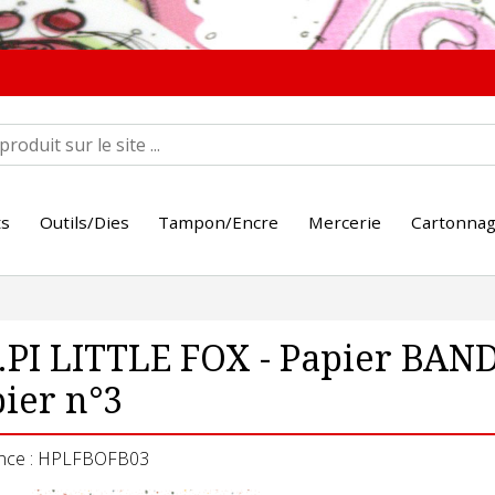
ts
Outils/Dies
Tampon/Encre
Mercerie
Cartonna
PI LITTLE FOX - Papier BAN
ier n°3
nce : HPLFBOFB03