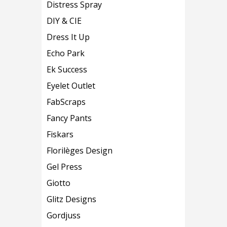
Distress Spray
DIY & CIE
Dress It Up
Echo Park
Ek Success
Eyelet Outlet
FabScraps
Fancy Pants
Fiskars
Florilèges Design
Gel Press
Giotto
Glitz Designs
Gordjuss