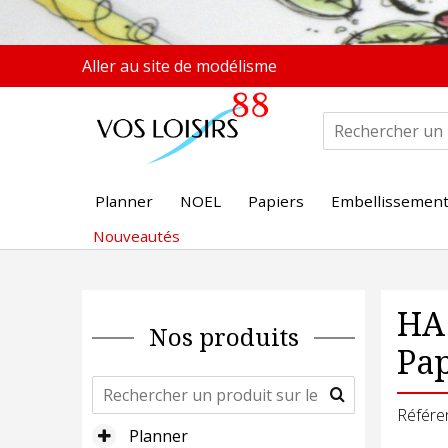
Aller au site de modélisme
Planner
NOEL
Papiers
Embellissemen
Nouveautés
HA.
Nos produits
Pap
Référe
Planner