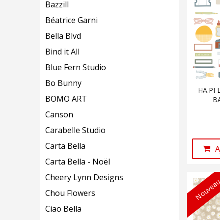
Bazzill
Béatrice Garni
Bella Blvd
Bind it All
Blue Fern Studio
Bo Bunny
HA.PI 
BOMO ART
B
Canson
Carabelle Studio
Carta Bella
A
Carta Bella - Noël
Cheery Lynn Designs
Nouveau
Chou Flowers
Ciao Bella