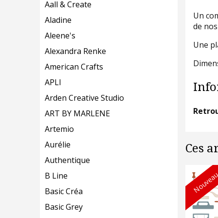
Aall & Create
Un com
Aladine
de nos
Aleene's
Une pla
Alexandra Renke
Dimens
American Crafts
APLI
Info
Arden Creative Studio
Retrou
ART BY MARLENE
Artemio
Aurélie
Ces a
Authentique
Nouveau
B Line
Basic Créa
Basic Grey