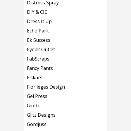
Distress Spray
DIY & CIE
Dress It Up
Echo Park
Ek Success
Eyelet Outlet
FabScraps
Fancy Pants
Fiskars
Florilèges Design
Gel Press
Giotto
Glitz Designs
Gordjuss