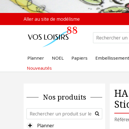
Aller au site de modélisme
Planner
NOEL
Papiers
Embellissemen
Nouveautés
HA.
Nos produits
Sti
Référe
Planner