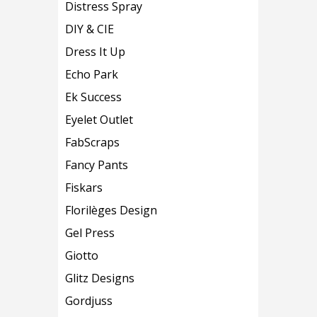
Distress Spray
DIY & CIE
Dress It Up
Echo Park
Ek Success
Eyelet Outlet
FabScraps
Fancy Pants
Fiskars
Florilèges Design
Gel Press
Giotto
Glitz Designs
Gordjuss