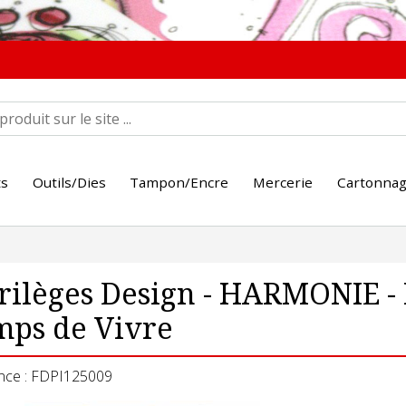
ts
Outils/Dies
Tampon/Encre
Mercerie
Cartonna
rilèges Design - HARMONIE - 
mps de Vivre
nce : FDPI125009