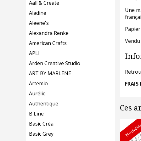
Aall & Create
Une mag
Aladine
frança
Aleene's
Papier
Alexandra Renke
Vendu 
American Crafts
APLI
Info
Arden Creative Studio
Retrou
ART BY MARLENE
Artemio
FRAIS 
Aurélie
Authentique
Ces a
B Line
Basic Créa
Nouveau
Basic Grey