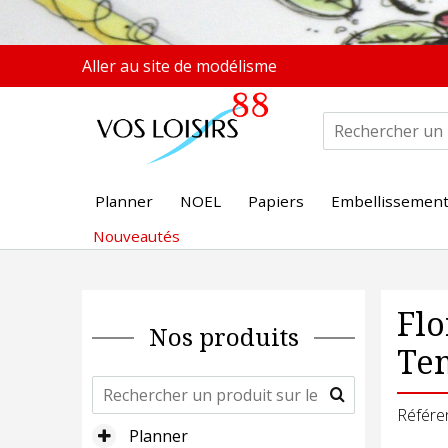
Aller au site de modélisme
Planner
NOEL
Papiers
Embellissemen
Nouveautés
Flo
Nos produits
Te
Référe
Planner