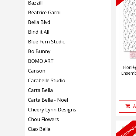
Bazzill
Béatrice Garni
Bella Blvd
Bind it All
Blue Fern Studio
Bo Bunny
BOMO ART
Floril
Canson
Ensembl
Carabelle Studio
Carta Bella
Carta Bella - Noël
A
Cheery Lynn Designs
Chou Flowers
Nouveau
Ciao Bella