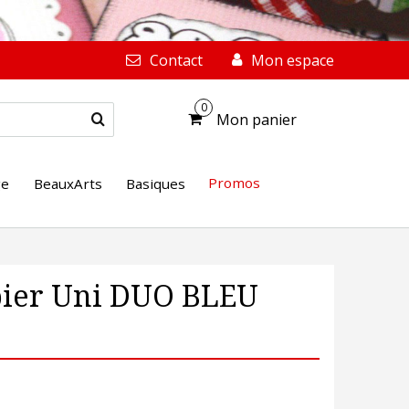
Contact
Mon espace
0
Mon panier
Promos
ge
BeauxArts
Basiques
apier Uni DUO BLEU