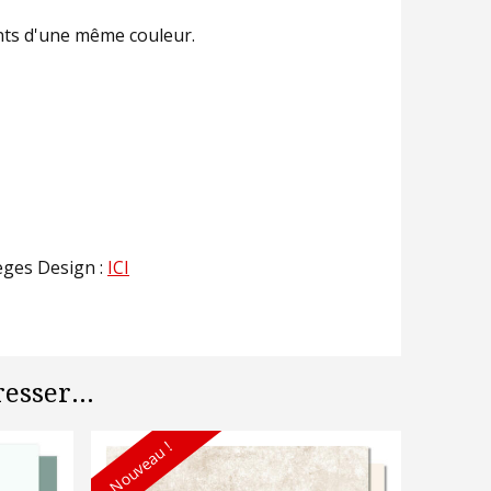
nts d'une même couleur.
lèges Design :
ICI
esser...
Nouveau !