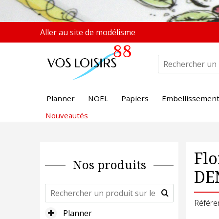
Aller au site de modélisme
Planner
NOEL
Papiers
Embellissemen
Nouveautés
Flo
Nos produits
DE
Référe
Planner