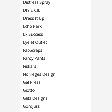
Distress Spray
DIY & CIE
Dress It Up
Echo Park
Ek Success
Eyelet Outlet
FabScraps
Fancy Pants
Fiskars
Florilèges Design
Gel Press
Giotto
Glitz Designs
Gordjuss