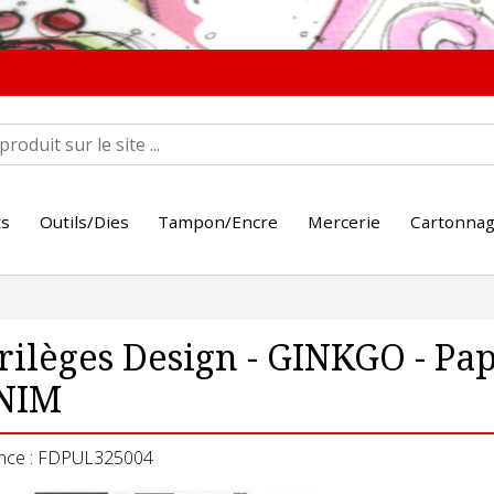
ts
Outils/Dies
Tampon/Encre
Mercerie
Cartonna
rilèges Design - GINKGO - P
NIM
nce : FDPUL325004