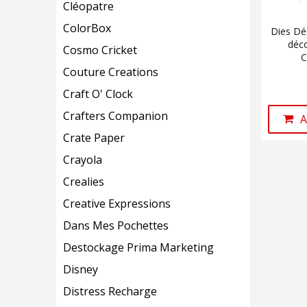
Cléopatre
ColorBox
Dies Déc
déc
Cosmo Cricket
C
Couture Creations
Craft O' Clock
Crafters Companion
A
Crate Paper
Crayola
Crealies
Creative Expressions
Dans Mes Pochettes
Destockage Prima Marketing
Disney
Distress Recharge