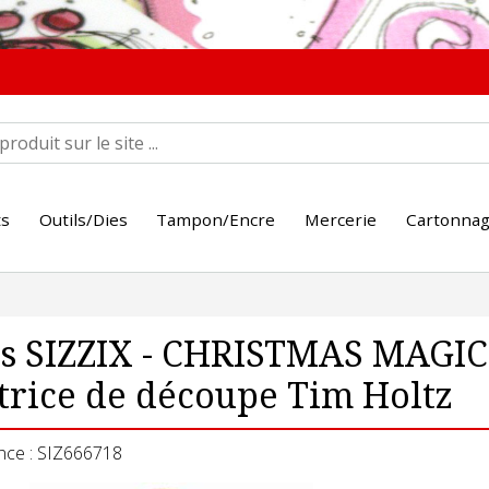
ts
Outils/Dies
Tampon/Encre
Mercerie
Cartonna
s SIZZIX - CHRISTMAS MAGIC 
rice de découpe Tim Holtz
nce : SIZ666718