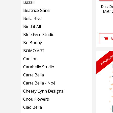
Bazzill
Dies Dé
Béatrice Garni
Matri
Bella Blvd
Bind it All
Blue Fern Studio
A
Bo Bunny
BOMO ART
Nouveau
Canson
Carabelle Studio
Carta Bella
Carta Bella - Noël
Cheery Lynn Designs
Chou Flowers
Ciao Bella