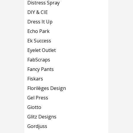
Distress Spray
DIY & CIE
Dress It Up
Echo Park
Ek Success
Eyelet Outlet
FabScraps
Fancy Pants
Fiskars
Florilèges Design
Gel Press
Giotto
Glitz Designs
Gordjuss