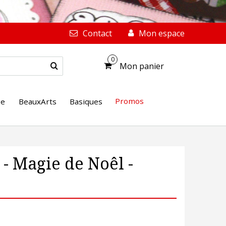
Contact
Mon espace
0
Mon panier
Promos
ge
BeauxArts
Basiques
- Magie de Noêl -