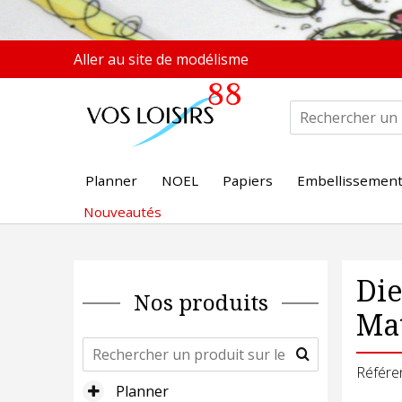
Aller au site de modélisme
Planner
NOEL
Papiers
Embellissemen
Nouveautés
Die
Nos produits
Mat
Référe
Planner