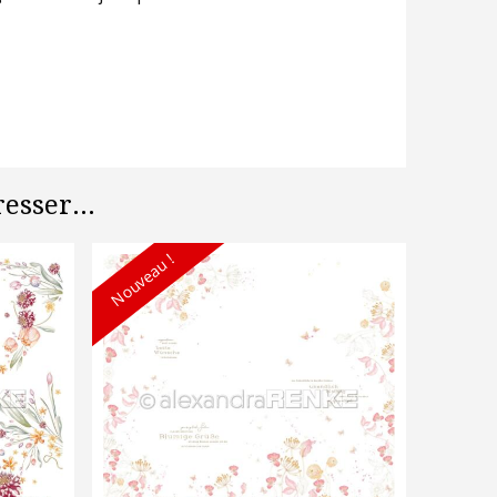
esser...
Nouveau !