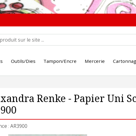
ts
Outils/Dies
Tampon/Encre
Mercerie
Cartonna
xandra Renke - Papier Uni S
3900
nce : AR3900