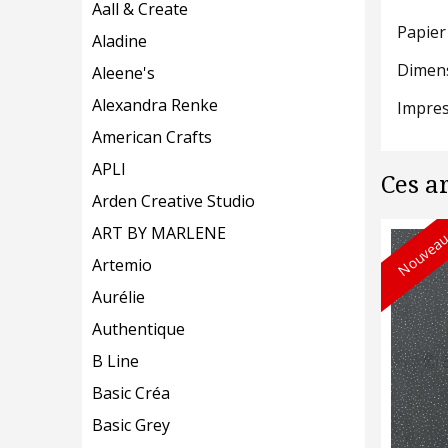
Aall & Create
Papier
Aladine
Dimens
Aleene's
Alexandra Renke
Impres
American Crafts
APLI
Ces a
Arden Creative Studio
ART BY MARLENE
Nouveau
Artemio
Aurélie
Authentique
B Line
Basic Créa
Basic Grey