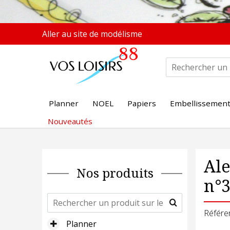
Aller au site de modélisme
Planner
NOEL
Papiers
Embellissemen
Nouveautés
Ale
Nos produits
n°
Référe
Planner