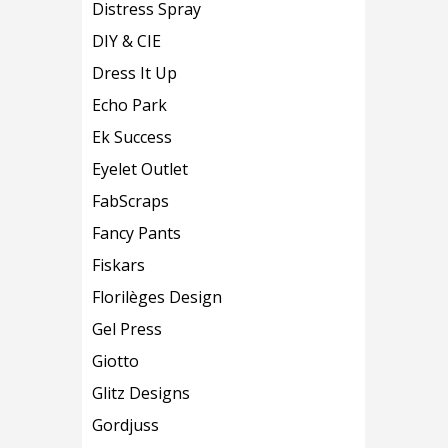
Distress Spray
DIY & CIE
Dress It Up
Echo Park
Ek Success
Eyelet Outlet
FabScraps
Fancy Pants
Fiskars
Florilèges Design
Gel Press
Giotto
Glitz Designs
Gordjuss