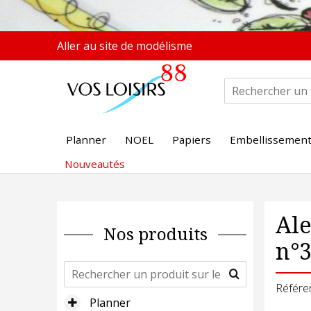
Aller au site de modélisme
Planner
NOEL
Papiers
Embellissemen
Nouveautés
Ale
Nos produits
n°
Référe
Planner