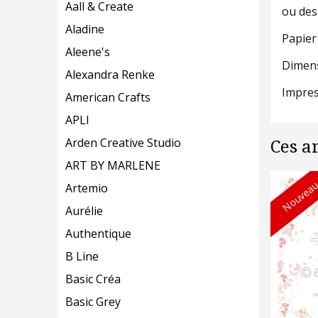
Aall & Create
ou des
Aladine
Papier
Aleene's
Dimens
Alexandra Renke
Impres
American Crafts
APLI
Arden Creative Studio
Ces a
ART BY MARLENE
Nouveau
Artemio
Aurélie
Authentique
B Line
Basic Créa
Basic Grey