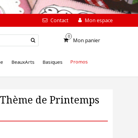
Contact
Mon espace
0
Mon panier
Promos
ge
BeauxArts
Basiques
p Thème de Printemps