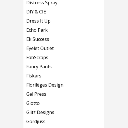
Distress Spray
DIY & CIE
Dress It Up
Echo Park
Ek Success
Eyelet Outlet
FabScraps
Fancy Pants
Fiskars
Florilèges Design
Gel Press
Giotto
Glitz Designs
Gordjuss