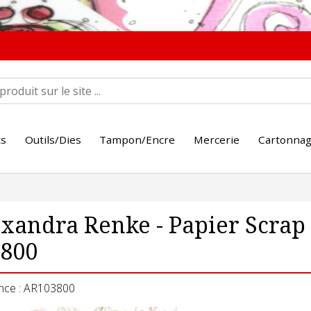
ts
Outils/Dies
Tampon/Encre
Mercerie
Cartonna
xandra Renke - Papier Scra
3800
nce : AR103800