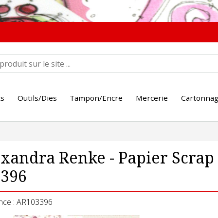
ts
Outils/Dies
Tampon/Encre
Mercerie
Cartonna
xandra Renke - Papier Scra
3396
nce : AR103396