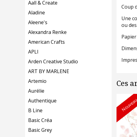
Aall & Create
Coup d
Aladine
Une co
Aleene's
ou des
Alexandra Renke
Papier
American Crafts
Dimens
APLI
Impres
Arden Creative Studio
ART BY MARLENE
Artemio
Ces a
Aurélie
Nouveau
Authentique
B Line
Basic Créa
Basic Grey