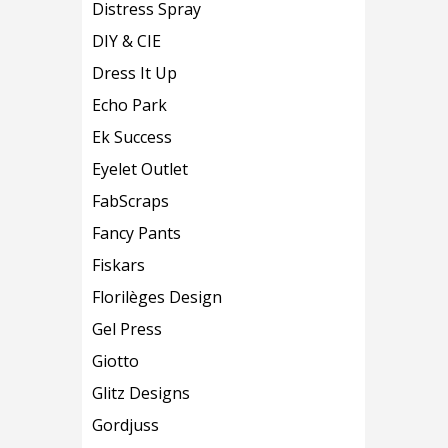
Distress Spray
DIY & CIE
Dress It Up
Echo Park
Ek Success
Eyelet Outlet
FabScraps
Fancy Pants
Fiskars
Florilèges Design
Gel Press
Giotto
Glitz Designs
Gordjuss