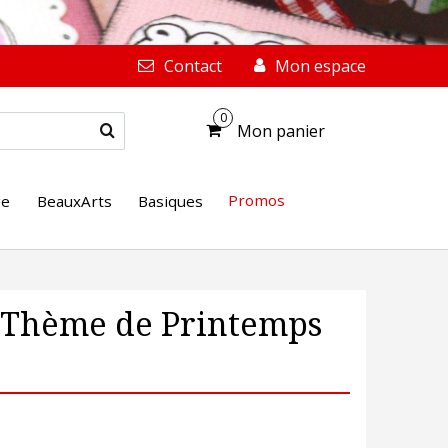
Contact
Mon espace
0
Mon panier
Promos
ge
BeauxArts
Basiques
p Thème de Printemps