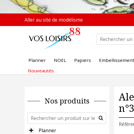
Aller au site de modélisme
Planner
NOEL
Papiers
Embellissemen
Nouveautés
Ale
Nos produits
n°
Référe
Planner