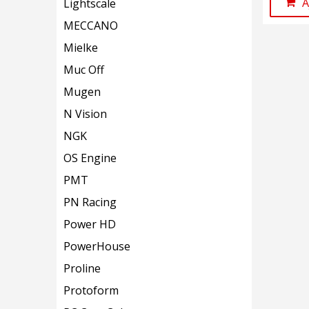
A
Lightscale
MECCANO
Mielke
Muc Off
Mugen
N Vision
NGK
OS Engine
PMT
PN Racing
Power HD
PowerHouse
Proline
Protoform