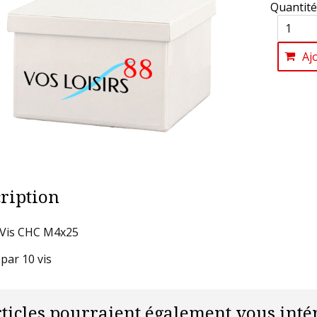
Quantité
Aj
ription
 Vis CHC M4x25
par 10 vis
rticles pourraient également vous intér