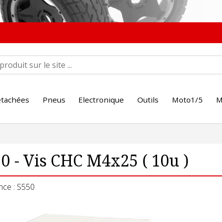
étachées
Pneus
Electronique
Outils
Moto1/5
M
0 - Vis CHC M4x25 ( 10u )
nce : S550