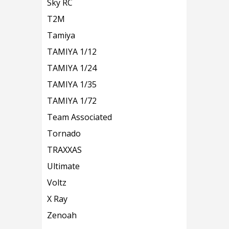
Sky RC
T2M
Tamiya
TAMIYA 1/12
TAMIYA 1/24
TAMIYA 1/35
TAMIYA 1/72
Team Associated
Tornado
TRAXXAS
Ultimate
Voltz
X Ray
Zenoah