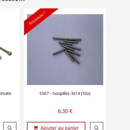
Nouveau !
timate
S507 - Goupilles 3x14 (10u)
6,30 €
Ajouter au panier