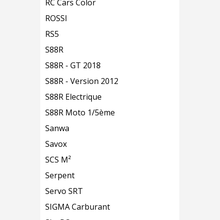
RC Cars Color
ROSSI
RS5
S88R
S88R - GT 2018
S88R - Version 2012
S88R Electrique
S88R Moto 1/5ème
Sanwa
Savox
SCS M²
Serpent
Servo SRT
SIGMA Carburant