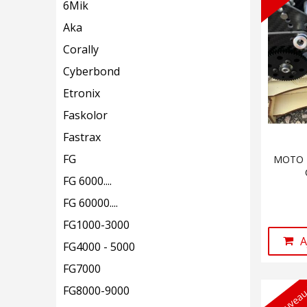
6Mik
Aka
Corally
Cyberbond
Etronix
Faskolor
Fastrax
FG
MOTO R
FG 6000....
FG 60000....
FG1000-3000
A
FG4000 - 5000
FG7000
FG8000-9000
Nouveau