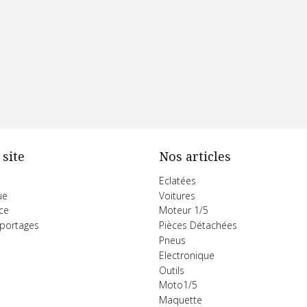
 site
Nos articles
Eclatées
ue
Voitures
ce
Moteur 1/5
eportages
Pièces Détachées
Pneus
Electronique
Outils
Moto1/5
Maquette