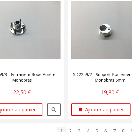
9/3 - Entraineur Roue Arrière
SD2259/2 - Support Roulement
Monobras
Monobras 6mm
22,50 €
19,80 €
jouter au panier
Ajouter au panier
1
2
3
4
5
6
7
8