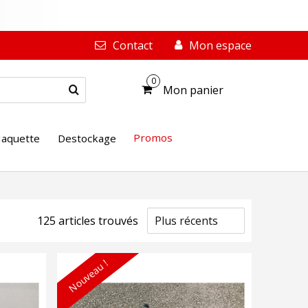
Contact
Mon espace
0
Mon panier
Promos
aquette
Destockage
125
article
s
trouvé
s
Nouveau !