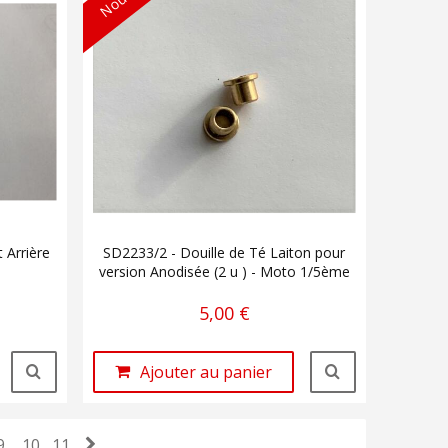
 Arrière
SD2233/2 - Douille de Té Laiton pour
version Anodisée (2 u ) - Moto 1/5ème
5,00 €
Ajouter au panier
9
10
11