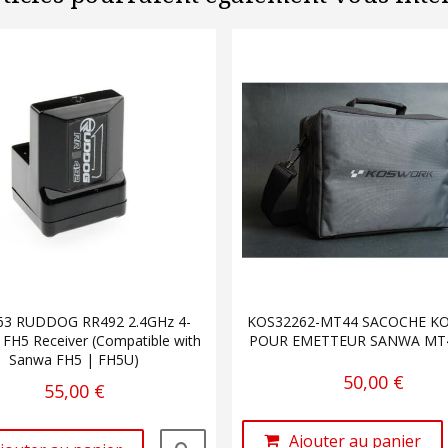
63 RUDDOG RR492 2.4GHz 4-
KOS32262-MT44 SACOCHE K
 FH5 Receiver (Compatible with
POUR EMETTEUR SANWA MT
Sanwa FH5 | FH5U)
50,00 €
55,00 €
Ajouter au panier