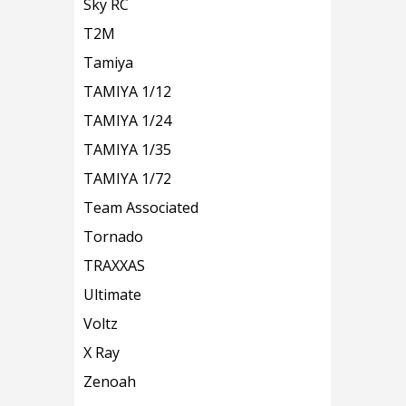
Sky RC
T2M
Tamiya
TAMIYA 1/12
TAMIYA 1/24
TAMIYA 1/35
TAMIYA 1/72
Team Associated
Tornado
TRAXXAS
Ultimate
Voltz
X Ray
Zenoah