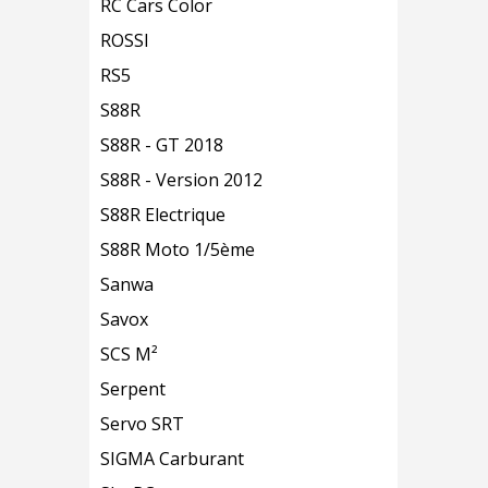
RC Cars Color
ROSSI
RS5
S88R
S88R - GT 2018
S88R - Version 2012
S88R Electrique
S88R Moto 1/5ème
Sanwa
Savox
SCS M²
Serpent
Servo SRT
SIGMA Carburant