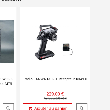
OSWORK
Radio SANWA MTR + Récepteur RX493i
44-MT5
229,00 €
Au lieu de 279,00 €
Ajouter au panier