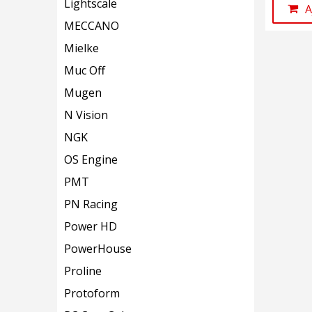
Lightscale
A
MECCANO
Mielke
Muc Off
Mugen
N Vision
NGK
OS Engine
PMT
PN Racing
Power HD
PowerHouse
Proline
Protoform