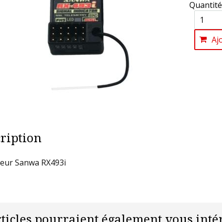
Quantité
Aj
ription
eur Sanwa RX493i
rticles pourraient également vous intér