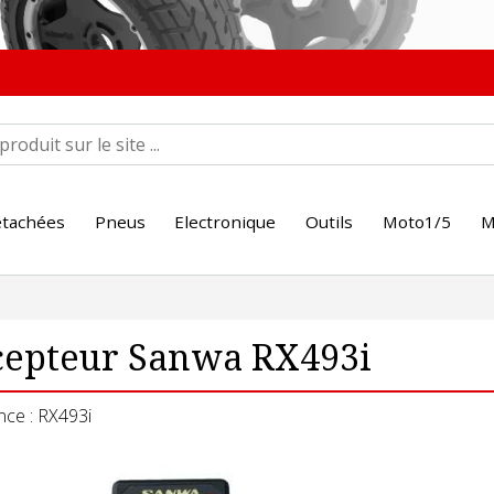
étachées
Pneus
Electronique
Outils
Moto1/5
M
cepteur Sanwa RX493i
nce : RX493i