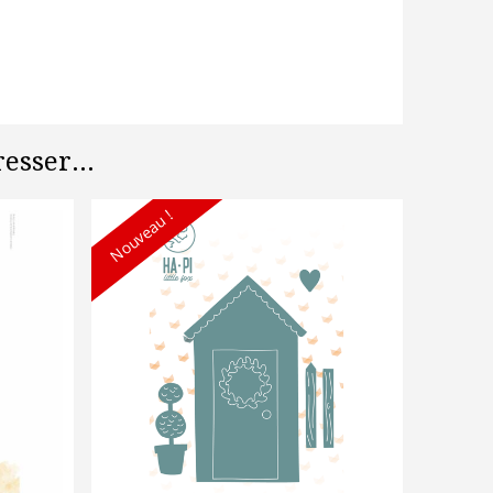
esser...
Nouveau !