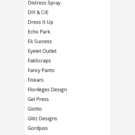
Distress Spray
DIY & CIE
Dress It Up
Echo Park
Ek Success
Eyelet Outlet
FabScraps
Fancy Pants
Fiskars
Florilèges Design
Gel Press
Giotto
Glitz Designs
Gordjuss