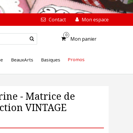
Contact
Mon espace
0
Mon panier
Promos
ge
BeauxArts
Basiques
rine - Matrice de
ection VINTAGE