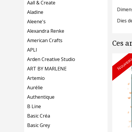
Aall & Create
Dimens
Aladine
Dies d
Aleene's
Alexandra Renke
American Crafts
Ces a
APLI
Nouveau
Arden Creative Studio
ART BY MARLENE
Artemio
Aurélie
Authentique
B Line
Basic Créa
Basic Grey