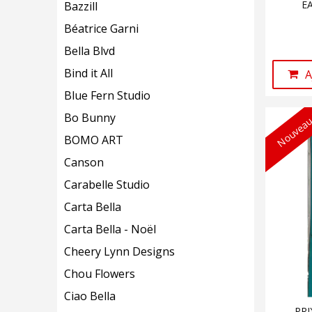
E
Bazzill
Béatrice Garni
Bella Blvd
Bind it All
A
Blue Fern Studio
Bo Bunny
Nouveau
BOMO ART
Canson
Carabelle Studio
Carta Bella
Carta Bella - Noël
Cheery Lynn Designs
Chou Flowers
Ciao Bella
PRI