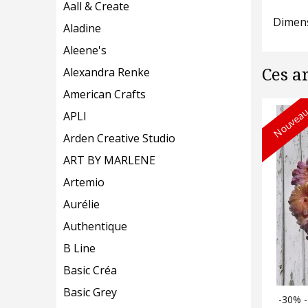
Aall & Create
Dimens
Aladine
Aleene's
Alexandra Renke
Ces a
American Crafts
Nouveau
APLI
Arden Creative Studio
ART BY MARLENE
Artemio
Aurélie
Authentique
B Line
Basic Créa
Basic Grey
-30% -