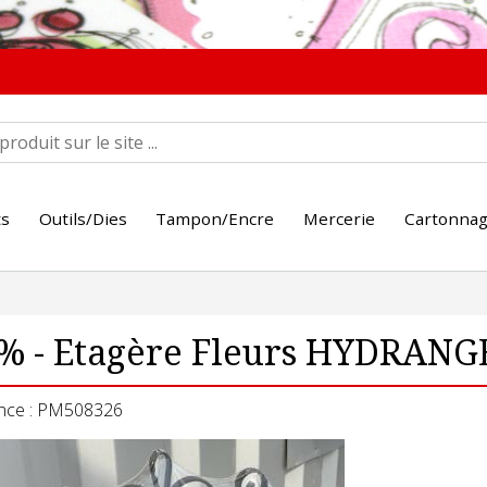
ts
Outils/Dies
Tampon/Encre
Mercerie
Cartonna
0% - Etagère Fleurs HYDRANG
nce : PM508326