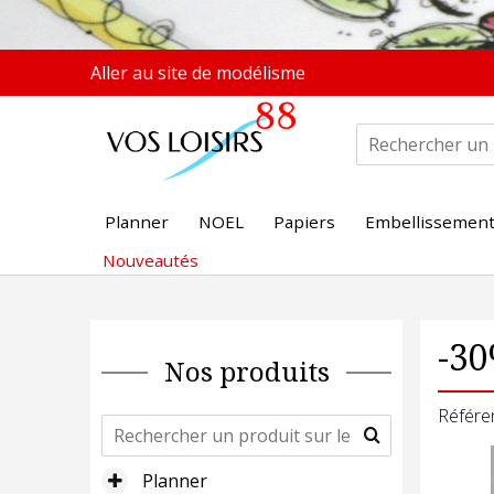
Aller au site de modélisme
Planner
NOEL
Papiers
Embellissemen
Nouveautés
-3
Nos produits
Référe
Planner