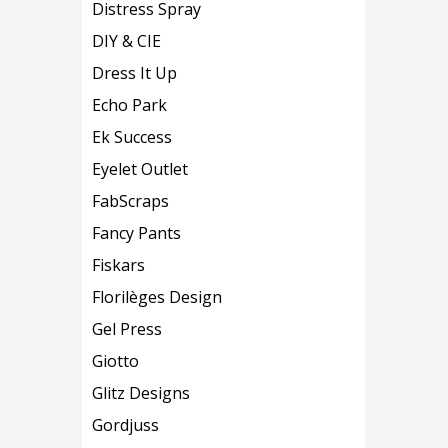
Distress Spray
DIY & CIE
Dress It Up
Echo Park
Ek Success
Eyelet Outlet
FabScraps
Fancy Pants
Fiskars
Florilèges Design
Gel Press
Giotto
Glitz Designs
Gordjuss